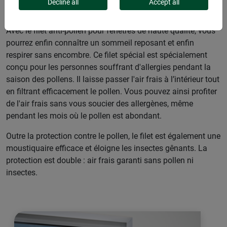
Decline all
Accept all
Avec le filet anti-pollen pour fenêtres de haute qualité, vous
pourrez enfin connaître un sommeil reposant et enfin
respirer sans encombre. Ce filet spécial est spécialement
conçu pour les personnes souffrant d'allergies pendant la
saison des pollens. Il laisse passer l'air frais à l’intérieur tout
en filtrant efficacement le pollen. Vous pouvez ainsi profiter
de l'air frais sans vous soucier des allergènes, même
pendant les mois où le pollen est abondant.
Outre la protection contre le pollen, le filet est également une
moustiquaire efficace et éloigne les insectes gênants. La
protection est double : air frais garanti sans pollen ni
insectes.