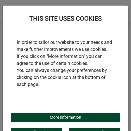
THIS SITE USES COOKIES
Accueil
Produits de Windhager Home & Garden
In order to tailor our website to your needs and
Moustiquaire
Applications spéciales
make further improvements we use cookies.
Protection anti-pollen
If you click on "More information" you can
agree to the use of certain cookies.
You can always change your preferences by
clicking on the cookie icon at the bottom of
each page.
CATÉGORIE DE PRODUITS
PROTECTION ANTI-
More information
POLLEN