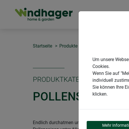
PRODUKTE
Startseite
Produkte
Insektenschutz
Spe
Um unsere Webseit
Cookies.
Wenn Sie auf "Meh
PRODUKTKATEGORIE
individuell zusti
Sie können Ihre E
POLLENSCHUTZ
klicken.
Endlich durchatmen und erholsame Nächte genieße
Mehr Informat