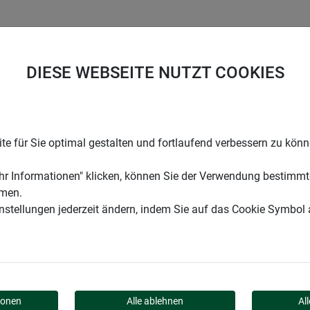
UNTERNEHMEN
KARRIERE
SUPPORT
DIESE WEBSEITE NUTZT COOKIES
zialanwendungen
Pollenschutz
e für Sie optimal gestalten und fortlaufend verbessern zu kön
r Informationen" klicken, können Sie der Verwendung bestimmt
mmen.
instellungen jederzeit ändern, indem Sie auf das Cookie Symbol
n – mit dem hochwertigen Pollenschutznetz für Fenster wird dies
ionen
Alle ablehnen
Al