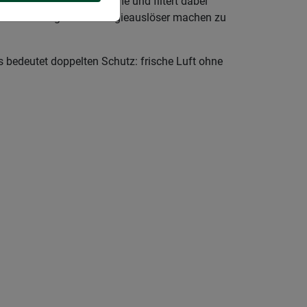
her Luft in Ihre Innenräume und filtert dabei
ohne sich Sorgen um Allergieauslöser machen zu
es bedeutet doppelten Schutz: frische Luft ohne