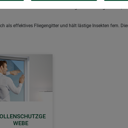
s Spezialgitter die perfekte Lösung. Es sorgt für den Einlass frisc
 den Monaten mit hoher Pollenbelastung frische Luft genießen, 
 als effektives Fliegengitter und hält lästige Insekten fern. Di
OLLENSCHUTZGE
WEBE