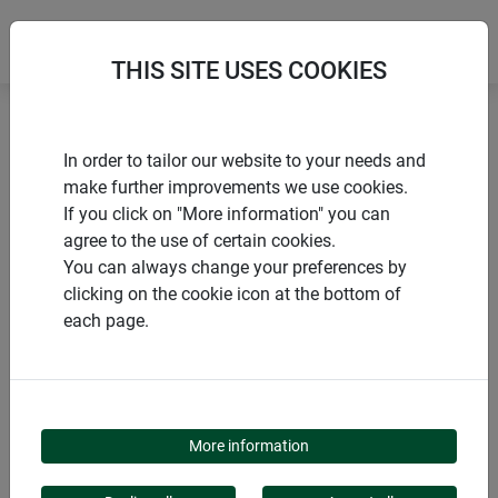
THIS SITE USES COOKIES
Accueil
Produits de Windhager Home & Garden
In order to tailor our website to your needs and
Jardins
Oiseaux & auxiliaires
Hôtels à insectes
make further improvements we use cookies.
If you click on "More information" you can
agree to the use of certain cookies.
You can always change your preferences by
clicking on the cookie icon at the bottom of
CATÉGORIE DE PRODUITS
each page.
HÔTELS À INSECTES
More information
Nos hôtels pour insectes sont de véritables oasis pour les