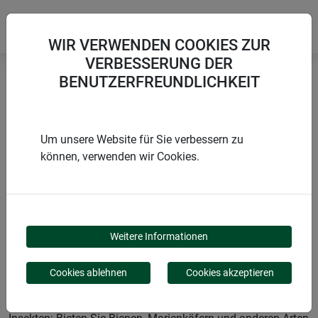
WIR VERWENDEN COOKIES ZUR
VERBESSERUNG DER
BENUTZERFREUNDLICHKEIT
Startseite
Produkte von Windhager Home & Garden
Garten
Tiere im Garten
Insektenhotels
Um unsere Website für Sie verbessern zu
können, verwenden wir Cookies.
PRODUKTKATEGORIE
INSEKTENHOTELS
Weitere Informationen
Cookies ablehnen
Cookies akzeptieren
Unsere Insektenhotels sind wahre Oasen für nützliche