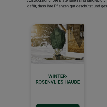
Austrocknung. Die Materialien sind langlebig 
dafür, dass Ihre Pflanzen gut geschützt und ge
WINTER-
ROSENVLIES HAUBE