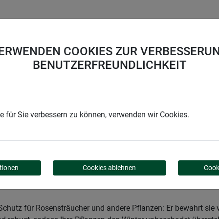
UNTERNEHMEN
KARRIERE
SUPPORT
VERWENDEN COOKIES ZUR VERBESSERUN
BENUTZERFREUNDLICHKEIT
Garden
Garten
Winterschutz
Winterschutz für Rosen
 für Sie verbessern zu können, verwenden wir Cookies.
ÜR ROSEN
tionen
Cookies ablehnen
Cook
Schutz für Rosensträucher und andere Pflanzen: Er bewahrt sie 