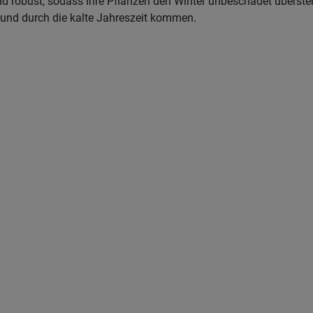
und robust, sodass Ihre Pflanzen den Winter unbeschadet überst
sund durch die kalte Jahreszeit kommen.