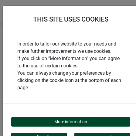
THIS SITE USES COOKIES
Accueil
Produits de Windhager Home & Garden
In order to tailor our website to your needs and
Moustiquaire
Portes
Stores enrouleurs pour portes
make further improvements we use cookies.
If you click on "More information" you can agree
to the use of certain cookies.
You can always change your preferences by
clicking on the cookie icon at the bottom of each
CATÉGORIE DE PRODUITS
page.
STORES ENROULEURS
POUR PORTES
More information