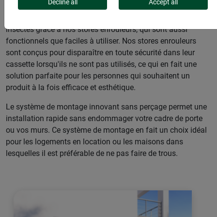
Decline all
Accept all
Faites l'expérience d’une protection sans faille contre les
insectes grâce à nos stores enrouleurs, qui sont aussi
fonctionnels que faciles à utiliser. Nos stores enrouleurs
sont conçus pour disparaître en toute sécurité dans leur
cassette lorsqu'ils ne sont pas utilisés, ce qui en fait une
solution parfaite pour les personnes qui souhaitent un
produit à la fois efficace et esthétique.
Le système de montage innovant sans perçage permet une
installation rapide sans endommager votre cadre de porte
ou vos murs. Ce système de montage en fait un choix idéal
pour les logements en location ou les maisons dans
lesquelles il est préférable de ne pas faire de trous.