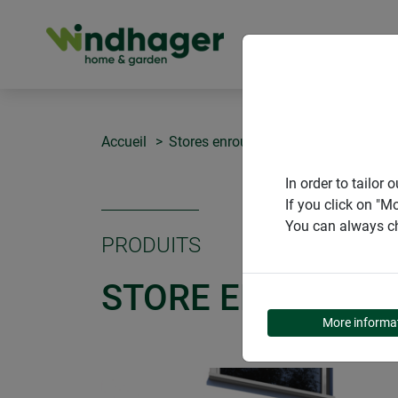
PRODUITS
Accueil
Stores enrouleurs pour portes
Stor
In order to tailo
If you click on "M
You can always ch
PRODUITS
STORE ENROULEU
More informa