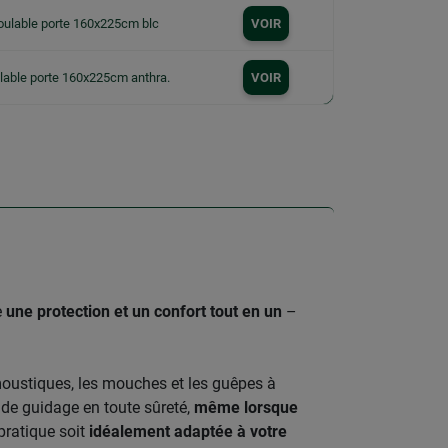
oulable porte 160x225cm blc
VOIR
lable porte 160x225cm anthra.
VOIR
e
une protection et un confort tout en un
–
s moustiques, les mouches et les guêpes à
 de guidage en toute sûreté,
même lorsque
pratique soit
idéalement adaptée à votre