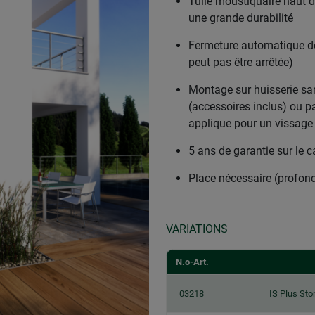
Tulle moustiquaire haut d
une grande durabilité
Fermeture automatique de
peut pas être arrêtée)
Montage sur huisserie sa
(accessoires inclus) ou p
applique pour un vissage s
5 ans de garantie sur le 
Place nécessaire (profo
VARIATIONS
N.o-Art.
03218
IS Plus St