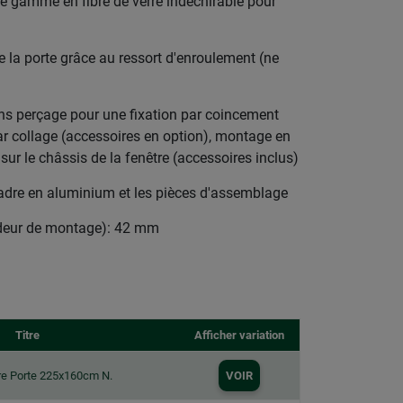
e gamme en fibre de verre indéchirable pour
 la porte grâce au ressort d'enroulement (ne
ns perçage pour une fixation par coincement
ar collage (accessoires en option), montage en
ur le châssis de la fenêtre (accessoires inclus)
cadre en aluminium et les pièces d'assemblage
ndeur de montage): 42 mm
Titre
Afficher variation
ore Porte 225x160cm N.
VOIR