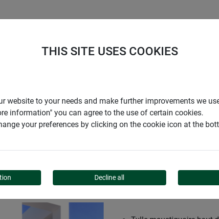
ENTREPRISE
SUPPORT
THIS SITE USES COOKIES
e enrouleur pour portes PLUS
r our website to your needs and make further improvements we us
ore information" you can agree to the use of certain cookies.
ange your preferences by clicking on the cookie icon at the bo
R POUR PORTES PLUS
tion
Decline all