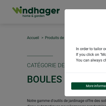
PRODUITS
Accueil
Produits de Windhager Home & Gar
In order to tailo
If you click on "M
You can always ch
CATÉGORIE DE PRODUITS
BOULES DÉCORAT
More informa
Notre gamme d'outils de jardinage offre des solu