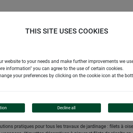
ENTREPRISE
SUPPORT
THIS SITE USES COOKIES
den
Jardins
Décoration
Boules décoratives
r our website to your needs and make further improvements we us
ore information" you can agree to the use of certain cookies.
ange your preferences by clicking on the cookie icon at the bo
IVES
tion
Decline all
tions pratiques pour tous les travaux de jardinage : filets à oise