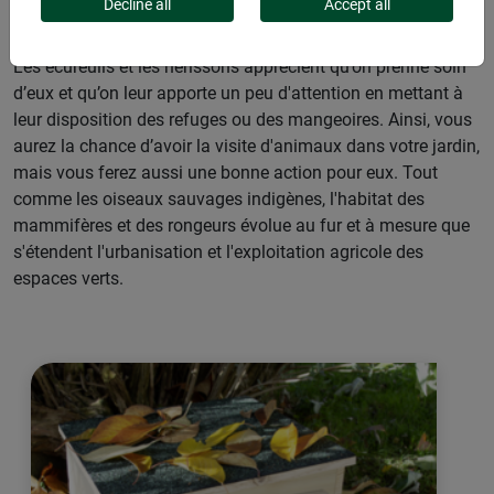
Decline all
Accept all
Les écureuils et les hérissons apprécient qu’on prenne soin
d’eux et qu’on leur apporte un peu d'attention en mettant à
leur disposition des refuges ou des mangeoires. Ainsi, vous
aurez la chance d’avoir la visite d'animaux dans votre jardin,
mais vous ferez aussi une bonne action pour eux. Tout
comme les oiseaux sauvages indigènes, l'habitat des
mammifères et des rongeurs évolue au fur et à mesure que
s'étendent l'urbanisation et l'exploitation agricole des
espaces verts.