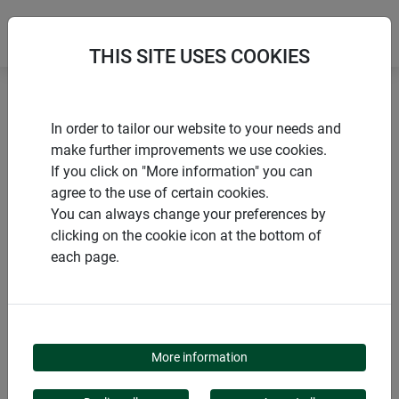
THIS SITE USES COOKIES
Accueil
Produits de Windhager Home & Garden
In order to tailor our website to your needs and
Jardins
Oiseaux & auxiliaires
make further improvements we use cookies.
Mammifères et rongeurs
If you click on "More information" you can
agree to the use of certain cookies.
You can always change your preferences by
clicking on the cookie icon at the bottom of
each page.
CATÉGORIE DE PRODUITS
MAMMIFÈRES ET
More information
RONGEURS