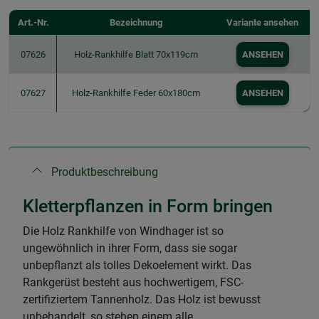
Art.-Nr.
Bezeichnung
Variante ansehen
07626
Holz-Rankhilfe Blatt 70x119cm
ANSEHEN
07627
Holz-Rankhilfe Feder 60x180cm
ANSEHEN
Produktbeschreibung
Kletterpflanzen in Form bringen
Die Holz Rankhilfe von Windhager ist so
ungewöhnlich in ihrer Form, dass sie sogar
unbepflanzt als tolles Dekoelement wirkt. Das
Rankgerüst besteht aus hochwertigem, FSC-
zertifiziertem Tannenholz. Das Holz ist bewusst
unbehandelt, so stehen einem alle