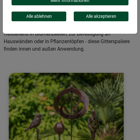
Mehr Informationen
Mit Rankgittern und Spalieren dem eigenen Garten eine
Alle ablehnen
Alle akzeptieren
charmante Eleganz verleihen. Zeitlose Rankhilfen bieten
ideale Unterstützung für kleine oder große Pflanzen. Ob
freistehend in Blumenbeeten, zur Befestigung an
Hauswänden oder in Pflanzentöpfen - diese Gitterspaliere
finden innen und außen Anwendung.