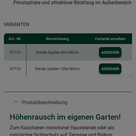
Privatsphäre und attraktiver Blickfang im Außenbereich
VARIANTEN
Art.-Nr.
Bezeichnung
Variante ansehen
07712
Weide-Spalier 60x180cm
ANSEHEN
07713
Weide-Spalier 120x180cm
ANSEHEN
Produktbeschreibung
Höhenrausch im eigenen Garten!
Zum Kaschieren monotoner Hauswände oder als
natürlicher Sichtschutz auf Terrasse und Balkon