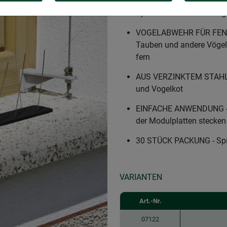
MEHR SPIKES FÜR NOCH M
Spikes kann die Windhag
VOGELABWEHR FÜR FENST
Tauben und andere Vögel
fern
AUS VERZINKTEM STAHLD
und Vogelkot
EINFACHE ANWENDUNG - Sp
der Modulplatten stecken
30 STÜCK PACKUNG - Spi
VARIANTEN
Art.-Nr.
07122