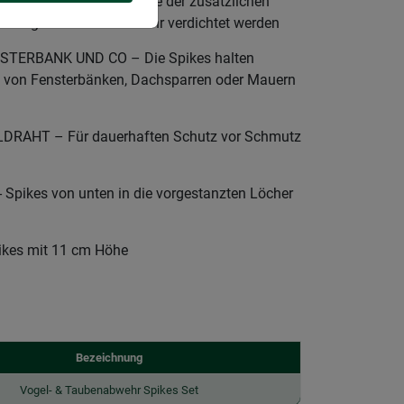
EHR SCHUTZ - Mithilfe der zusätzlichen
er Vogel- & Taubenabwehr verdichtet werden
ERBANK UND CO – Die Spikes halten
 von Fensterbänken, Dachsparren oder Mauern
RAHT – Für dauerhaften Schutz vor Schmutz
ikes von unten in die vorgestanzten Löcher
kes mit 11 cm Höhe
Bezeichnung
Vogel- & Taubenabwehr Spikes Set