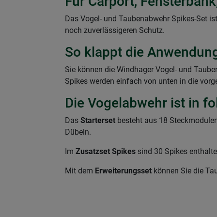
Für Carport, Fensterban
Das Vogel- und Taubenabwehr Spikes-Set ist
noch zuverlässigeren Schutz.
So klappt die Anwendun
Sie können die Windhager Vogel- und Tauben
Spikes werden einfach von unten in die vorg
Die Vogelabwehr ist in f
Das
Starterset
besteht aus 18 Steckmodulen
Dübeln.
Im
Zusatzset Spikes
sind 30 Spikes enthalt
Mit dem
Erweiterungsset
können Sie die Ta