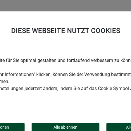
UNTERNEHMEN
KARRIERE
SUPPORT
DIESE WEBSEITE NUTZT COOKIES
nabwehr: SPIKES-Set
e für Sie optimal gestalten und fortlaufend verbessern zu kön
r Informationen" klicken, können Sie der Verwendung bestimmt
mmen.
instellungen jederzeit ändern, indem Sie auf das Cookie Symbol
NABWEHR: SPIKES-SET
ionen
Alle ablehnen
Al