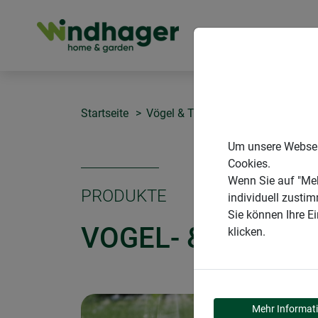
PRODUKTE
Startseite
Vögel & Tauben
Vogel- & Taube
Um unsere Webseit
Cookies.
Wenn Sie auf "Meh
PRODUKTE
individuell zusti
Sie können Ihre E
VOGEL- & TAUBE
klicken.
Mehr Informat