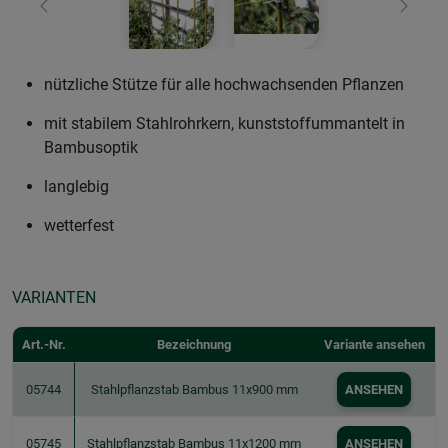
Zurück
Weiter
nützliche Stütze für alle hochwachsenden Pflanzen
mit stabilem Stahlrohrkern, kunststoffummantelt in
Bambusoptik
langlebig
wetterfest
VARIANTEN
Art.-Nr.
Bezeichnung
Variante ansehen
05744
Stahlpflanzstab Bambus 11x900 mm
ANSEHEN
05745
Stahlpflanzstab Bambus 11x1200 mm
ANSEHEN