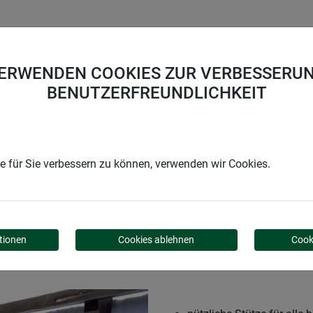
UNTERNEHMEN
KARRIERE
SUPPORT
VERWENDEN COOKIES ZUR VERBESSERUN
BENUTZERFREUNDLICHKEIT
rn braun
 für Sie verbessern zu können, verwenden wir Cookies.
AHLKERN BRAUN
tionen
Cookies ablehnen
Cook