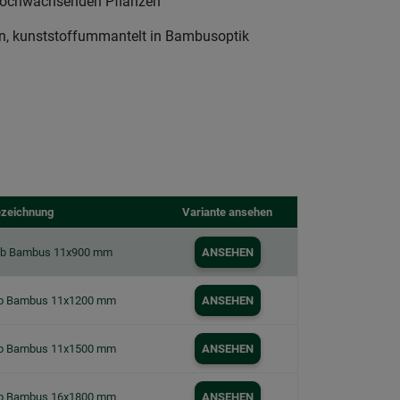
e hochwachsenden Pflanzen
rn, kunststoffummantelt in Bambusoptik
zeichnung
Variante ansehen
tab Bambus 11x900 mm
ANSEHEN
ab Bambus 11x1200 mm
ANSEHEN
ab Bambus 11x1500 mm
ANSEHEN
ab Bambus 16x1800 mm
ANSEHEN