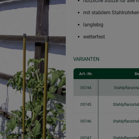
nützliche Stütze für all
mit stabilem Stahlrohrke
langlebig
wetterfest
VARIANTEN
Art.-Nr.
Be
05744
Stahlpflanzs
05745
Stahlpflanzst
05746
Stahlpflanzst
05747
Stahlpflanzst