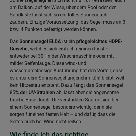
Sonnensegel eignen sich nicht nur für Terrassen, auch
am Balkon, auf der Wiese, über dem Pool oder der
Sandkiste lässt sich so ein tolles Sonnendach
zaubern. Einzige Voraussetzung: das Segel muss an 3
bzw. 4 Punkten befestigt werden können.
Das
Sonnensegel ELBA
ist ein
pflegeleichtes HDPE-
Gewebe,
welches sich einfach reinigen lässt –
entweder bei 30° in der Waschmaschine oder mit
milder Seifenlauge. Diese wind- und
wasserdurchlässige Ausführung hat den Vorteil, dass
es unter dem Sonnensegel angenehm kühl bleibt, weil
kein Hitzestau entsteht. Dazu fängt das Sonnensegel
85
% der UV-Strahlen
ab, lässt aber die angenehme
frische Brise durch. Die verstärkten Säume sind bei
einem Sonnensegel besonders wichtig, denn sie
sorgen für einen festen Halt – und dafür, dass die
Seiten auch bei Wind nicht reißen.
Wie finde ich das richtige