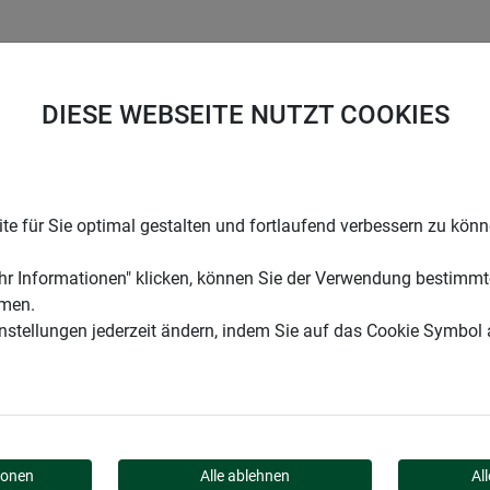
UNTERNEHMEN
KARRIERE
SUPPORT
DIESE WEBSEITE NUTZT COOKIES
e für Sie optimal gestalten und fortlaufend verbessern zu kön
r Informationen" klicken, können Sie der Verwendung bestimmt
mmen.
instellungen jederzeit ändern, indem Sie auf das Cookie Symbol
KOS
ionen
Alle ablehnen
Al