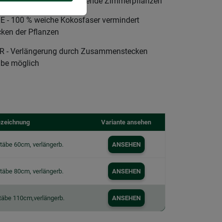
lanzstab für hochwachsende Zimmerpflanzen
 100 % weiche Kokosfaser vermindert
ken der Pflanzen
 - Verlängerung durch Zusammenstecken
äbe möglich
zeichnung
Variante ansehen
täbe 60cm, verlängerb.
ANSEHEN
täbe 80cm, verlängerb.
ANSEHEN
täbe 110cm,verlängerb.
ANSEHEN