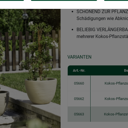
DEKORATIVE STÜTZE - Pf
SCHONEND ZUR PFLANZE -
Schädigungen wie Abknic
BELIEBIG VERLÄNGERBAR
mehrerer Kokos-Pflanzst
VARIANTEN
Art.-Nr.
Be
05660
Kokos-Pflanzs
05662
Kokos-Pflanzs
05663
Kokos-Pflanzs