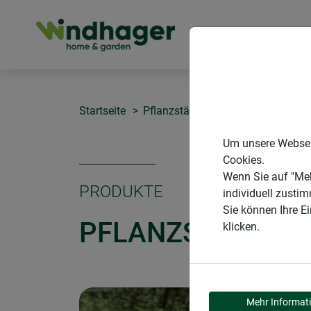
PRODUKTE
Startseite
Pflanzstäbe
Pflanzstab Kokos
Um unsere Webseit
Cookies.
Wenn Sie auf "Meh
PRODUKTE
individuell zusti
Sie können Ihre E
PFLANZSTAB KO
klicken.
Mehr Informat