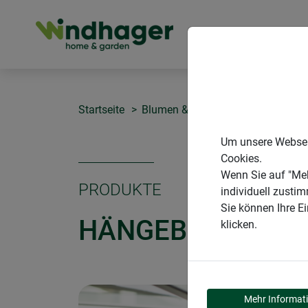
PRODUKTE
Startseite
Blumen & Staudenstützen
Häng
Um unsere Webseit
Cookies.
Wenn Sie auf "Meh
PRODUKTE
individuell zusti
Sie können Ihre E
HÄNGEBÜGEL FÜR
klicken.
Mehr Informat