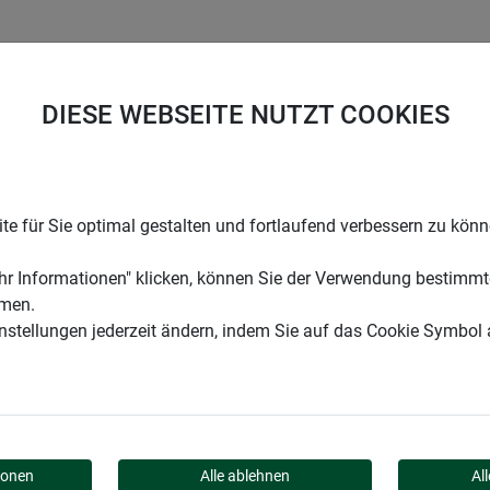
UNTERNEHMEN
KARRIERE
SUPPORT
DIESE WEBSEITE NUTZT COOKIES
ebügel für Pflanztöpfe
e für Sie optimal gestalten und fortlaufend verbessern zu kön
r Informationen" klicken, können Sie der Verwendung bestimmt
mmen.
instellungen jederzeit ändern, indem Sie auf das Cookie Symbol
 PFLANZTÖPFE
ionen
Alle ablehnen
Al