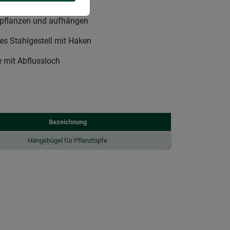
einer Blumenampel
epflanzen und aufhängen
es Stahlgestell mit Haken
e mit Abflussloch
Bezeichnung
Hängebügel für Pflanztöpfe