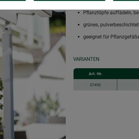
Hängebügel zum Aufbau 
Pflanztöpfe auffädeln, b
grünes, pulverbeschichtet
geeignet für Pflanzgefäß
VARIANTEN
Art.-Nr.
07450