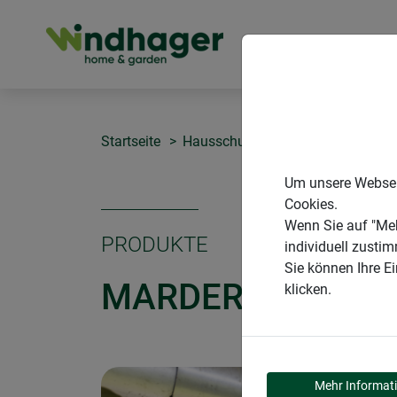
PRODUKTE
Startseite
Hausschutz
Marderabwehr Fallr
Um unsere Webseit
Cookies.
Wenn Sie auf "Meh
PRODUKTE
individuell zusti
Sie können Ihre E
MARDERABWEHR 
klicken.
Mehr Informat