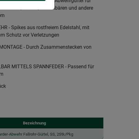
BELIEBTE BESUCHER - Abwehrgürtel für
ert Marder, Katzen, Waschbären und andere
ern
- Spikes aus rostfreiem Edelstahl, mit
um Schutz vor Verletzungen
MONTAGE - Durch Zusammenstecken von
BAR MITTELS SPANNFEDER - Passend für
cm
ück
Bezeichnung
rder-Abwehr Fallrohr-Gürtel, SS, 2Stk/Pkg