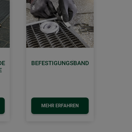
DE
BEFESTIGUNGSBAND
Weiter
E
MEHR ERFAHREN