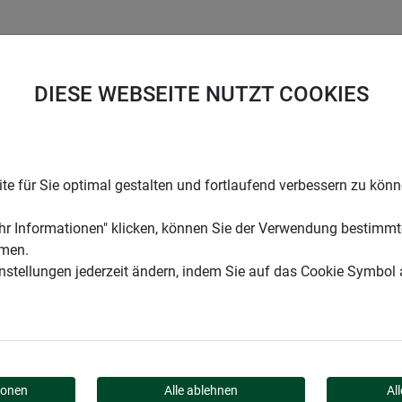
UNTERNEHMEN
KARRIERE
SUPPORT
DIESE WEBSEITE NUTZT COOKIES
ohr-Gürtel
e für Sie optimal gestalten und fortlaufend verbessern zu kön
r Informationen" klicken, können Sie der Verwendung bestimmt
mmen.
instellungen jederzeit ändern, indem Sie auf das Cookie Symbol
FALLROHR-GÜRTEL
ionen
Alle ablehnen
Al