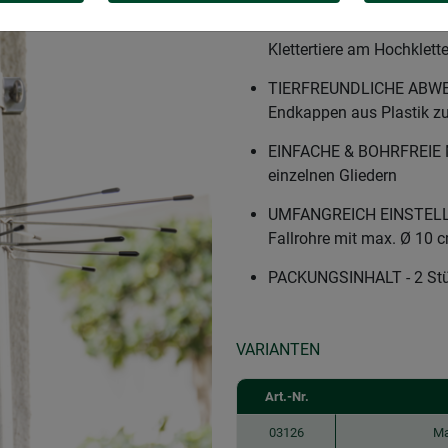
KEIN SCHADEN DURCH UN
Dachrinnenfallrohre hind
Klettertiere am Hochklett
TIERFREUNDLICHE ABWEHR 
Endkappen aus Plastik z
EINFACHE & BOHRFREIE 
einzelnen Gliedern
UMFANGREICH EINSTELL
Fallrohre mit max. Ø 10 
PACKUNGSINHALT - 2 St
VARIANTEN
Art.-Nr.
03126
Ma