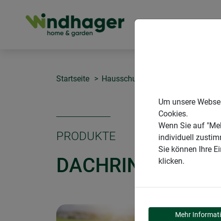
PRODUKTE
Startseite
Hausschutz
Dachrinnen-Fallro
Um unsere Webseit
Cookies.
Wenn Sie auf "Meh
PRODUKTE
individuell zusti
Sie können Ihre E
DACHRINNEN-FA
klicken.
Mehr Informat