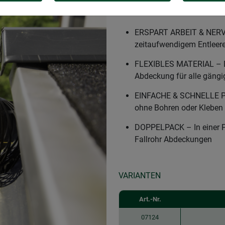
SCHLUSS MIT VERSTOPF
hält Laub und Schmutz 
ERSPART ARBEIT & NERVEN
zeitaufwendigem Entleere
FLEXIBLES MATERIAL – Da
Abdeckung für alle gängi
EINFACHE & SCHNELLE PL
ohne Bohren oder Kleben
DOPPELPACK – In einer P
Fallrohr Abdeckungen
VARIANTEN
Art.-Nr.
07124