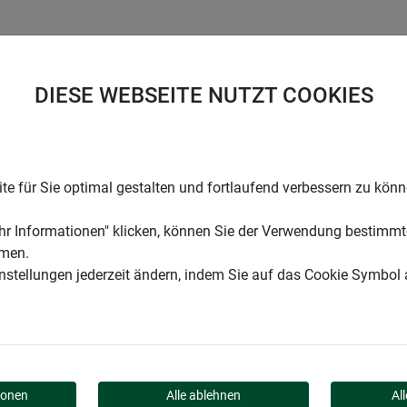
UNTERNEHMEN
KARRIERE
SUPPORT
DIESE WEBSEITE NUTZT COOKIES
hr Abdeckung CAGE
e für Sie optimal gestalten und fortlaufend verbessern zu kön
r Informationen" klicken, können Sie der Verwendung bestimmt
mmen.
instellungen jederzeit ändern, indem Sie auf das Cookie Symbol
LLROHR ABDECKUNG CA
ionen
Alle ablehnen
Al