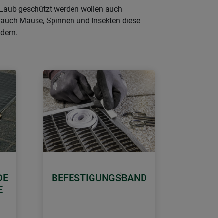
 Laub geschützt werden wollen auch
s auch Mäuse, Spinnen und Insekten diese
dern.
DE
BEFESTIGUNGSBAND
Weiter
E