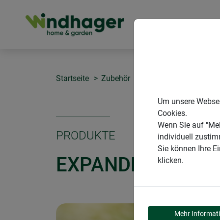
PRODUKTE
Startseite
Zubehör
Expander-Schlaufen
Um unsere Webseit
Cookies.
Wenn Sie auf "Meh
PRODUKTE
individuell zusti
Sie können Ihre E
EXPANDER-SCHL
klicken.
Mehr Informat