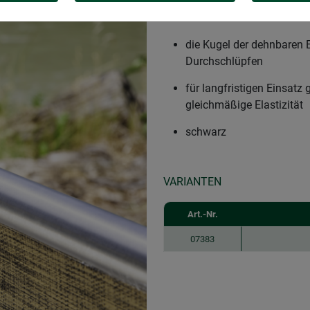
für die unkomplizierte, s
Ösen
die Kugel der dehnbaren 
Durchschlüpfen
für langfristigen Einsat
gleichmäßige Elastizität
schwarz
VARIANTEN
Art.-Nr.
07383