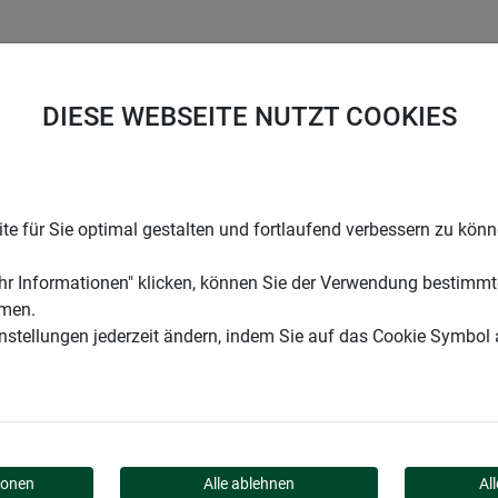
UNTERNEHMEN
KARRIERE
SUPPORT
DIESE WEBSEITE NUTZT COOKIES
e für Sie optimal gestalten und fortlaufend verbessern zu kön
r Informationen" klicken, können Sie der Verwendung bestimmt
mmen.
instellungen jederzeit ändern, indem Sie auf das Cookie Symbol
AUFEN
ionen
Alle ablehnen
Al