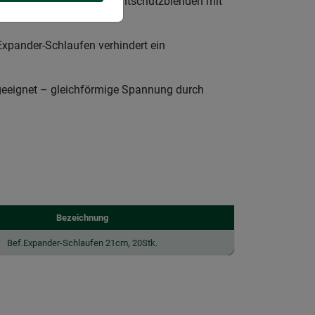
tabile Befestigung von Sichtschutzblenden mit
Expander-Schlaufen verhindert ein
z geeignet – gleichförmige Spannung durch
Bezeichnung
Bef.Expander-Schlaufen 21cm, 20Stk.