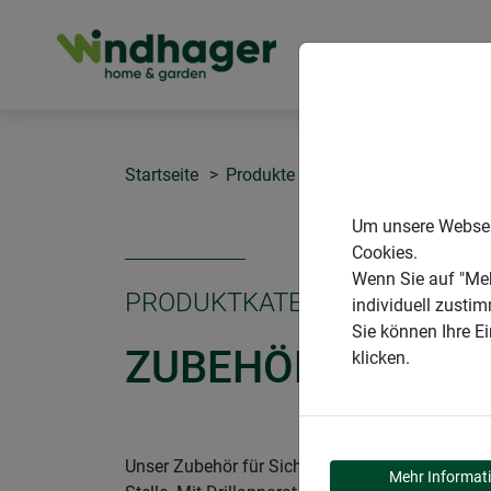
PRODUKTE
Startseite
Produkte
Garten
Sichtschut
Um unsere Webseit
Cookies.
Wenn Sie auf "Meh
PRODUKTKATEGORIE
individuell zusti
Sie können Ihre E
ZUBEHÖR
klicken.
Unser Zubehör für Sichtschutz sorgt für stabil
Mehr Informat