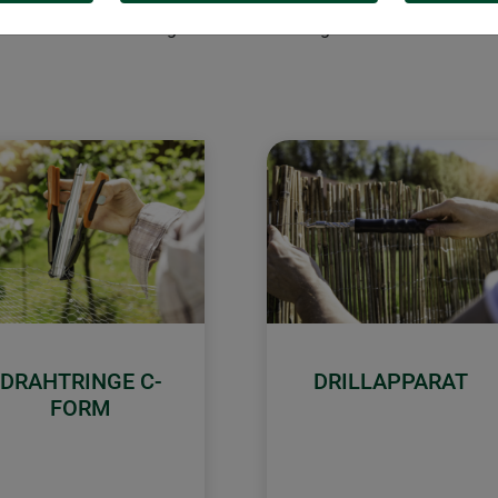
sich Zäune und Sichtschutz mühelos spannen und fixieren. Kabelbi
chutz stets zuverlässig und sicher befestigt. Schaffen Sie Priva
DRAHTRINGE C-
DRILLAPPARAT
FORM