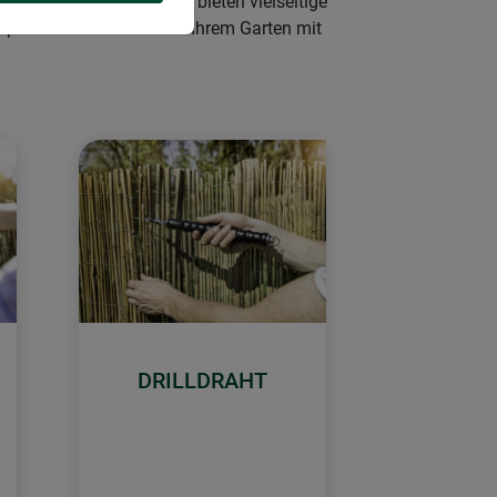
nder und Universalclipse bieten vielseitige
tsphäre und Sicherheit in Ihrem Garten mit
DRILLDRAHT