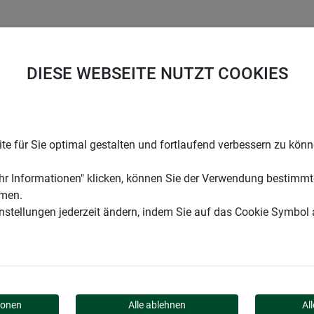
UNTERNEHMEN
KARRIERE
SUPPORT
DIESE WEBSEITE NUTZT COOKIES
z
Zubehör
e für Sie optimal gestalten und fortlaufend verbessern zu kön
r Informationen" klicken, können Sie der Verwendung bestimmt
mmen.
instellungen jederzeit ändern, indem Sie auf das Cookie Symbol
en Halt und einfache Montage: Befestigungsschnur und Drahtringe
ionen
Alle ablehnen
Al