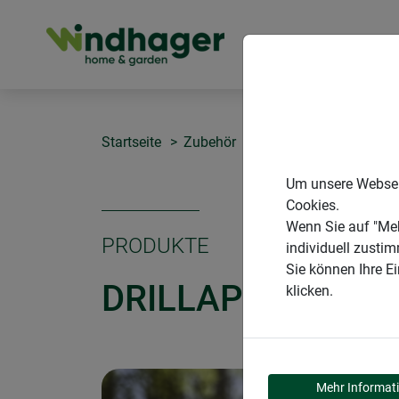
PRODUKTE
Startseite
Zubehör
Drillapparat
Um unsere Webseit
Cookies.
Wenn Sie auf "Meh
PRODUKTE
individuell zusti
Sie können Ihre E
DRILLAPPARAT
klicken.
Mehr Informat