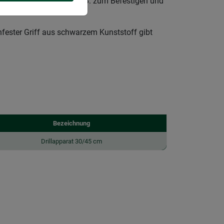
rdrillen von Drähten, z.B. zum Befestigen und
fester Griff aus schwarzem Kunststoff gibt
Bezeichnung
Drillapparat 30/45 cm