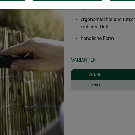
robustes Werkzeug zum Ve
Spannen von Zäunen
ergonomischer und rutsch
sicheren Halt
handliche Form
VARIANTEN
Art.-Nr.
07066