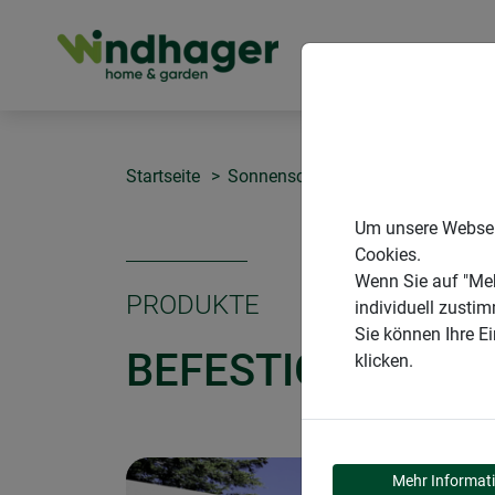
PRODUKTE
Startseite
Sonnenschutz COOL
Befestigu
Um unsere Webseit
Cookies.
Wenn Sie auf "Meh
PRODUKTE
individuell zusti
Sie können Ihre E
BEFESTIGUNGSCL
klicken.
Mehr Informat