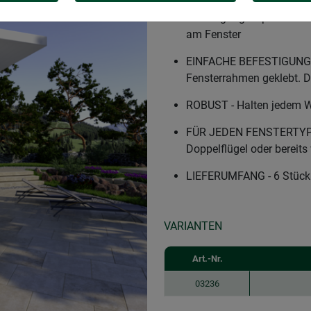
MONTAGESET FÜR SONNEN
Befestigungsclips zur 
am Fenster
EINFACHE BEFESTIGUNG - 
Fensterrahmen geklebt. 
ROBUST - Halten jedem W
FÜR JEDEN FENSTERTYP GE
Doppelflügel oder bereit
LIEFERUMFANG - 6 Stück
VARIANTEN
Art.-Nr.
03236