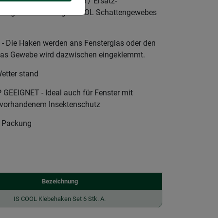
SCHUTZ - zusätzliche / Ersatz-
Montage des Windhager COOL Schattengewebes
Die Haken werden ans Fensterglas oder den
Das Gewebe wird dazwischen eingeklemmt.
etter stand
EIGNET - Ideal auch für Fenster mit
s vorhandenem Insektenschutz
 Packung
Bezeichnung
IS COOL Klebehaken Set 6 Stk. A.