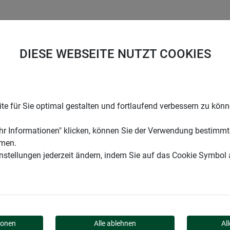
UNTERNEHMEN
KARRIERE
SUPPORT
DIESE WEBSEITE NUTZT COOKIES
ngsclips für Sonnenschutzgewebe
e für Sie optimal gestalten und fortlaufend verbessern zu kön
r Informationen" klicken, können Sie der Verwendung bestimmt
mmen.
instellungen jederzeit ändern, indem Sie auf das Cookie Symbol
IPS FÜR SONNENSCHU
ionen
Alle ablehnen
Al