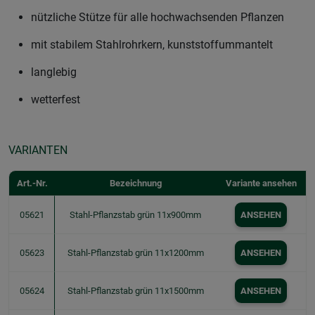
nützliche Stütze für alle hochwachsenden Pflanzen
mit stabilem Stahlrohrkern, kunststoffummantelt
langlebig
wetterfest
VARIANTEN
Art.-Nr.
Bezeichnung
Variante ansehen
05621
Stahl-Pflanzstab grün 11x900mm
ANSEHEN
05623
Stahl-Pflanzstab grün 11x1200mm
ANSEHEN
05624
Stahl-Pflanzstab grün 11x1500mm
ANSEHEN