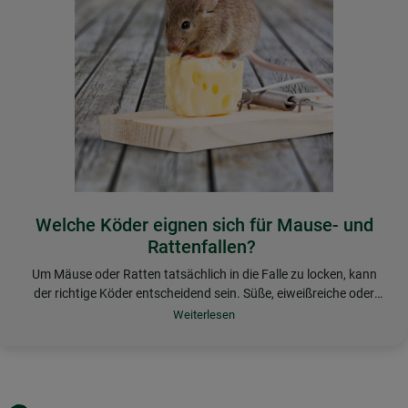
Welche Köder eignen sich für Mause- und
Rattenfallen?
Um Mäuse oder Ratten tatsächlich in die Falle zu locken, kann
der richtige Köder entscheidend sein. Süße, eiweißreiche oder
fettige Köder sind besonders wirksam. Bei Mausefallen können
vor allem Erdnussbutter, Nuss-Nougat-Cremen oder ein Stück
Speck eingesetzt werden. Für Rattenfallen gilt ähnliches, wobei
sich Ratten auch von Katzen- oder Hundenassfutter anlocken
lassen.