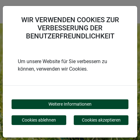
WIR VERWENDEN COOKIES ZUR
VERBESSERUNG DER
BENUTZERFREUNDLICHKEIT
Um unsere Website für Sie verbessern zu
können, verwenden wir Cookies.
SCHÄDLINGEN EINEN
SCHRITT VORAUS
Weitere Informationen
HAUS UND GARTEN SCHÜTZEN
Cookies ablehnen
Cookies akzeptieren