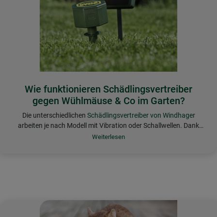
Wie funktionieren Schädlingsvertreiber
gegen Wühlmäuse & Co im Garten?
Die unterschiedlichen
Schädlingsvertreiber von Windhager
arbeiten je nach Modell mit Vibration oder Schallwellen. Dank
durchdachter, fast lautloser Technik sind beide Varianten für das
menschliche Ohr kaum wahrnehmbar und daher nicht störend.
Bei dieser Art des Schädlingsschutzes wird auf Gift und Chemie
völlig verzichtet. Der Vertreiber wird am gewünschten Einsatzort
einfach in den Boden gesteckt. Wühlmäuse und andere im und
am Boden lebende Schädlinge nehmen die Töne und Vibrationen
in der Erde als äußerst störend wahr und verlassen somit den
Bereich.