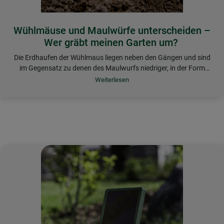
Wühlmäuse und Maulwürfe unterscheiden –
Wer gräbt meinen Garten um?
Die Erdhaufen der Wühlmaus liegen neben den Gängen und sind
im Gegensatz zu denen des Maulwurfs niedriger, in der Form
unregelmäßiger und meist mit Pflanzenresten vermischt.
Der Maulwurf schiebt gleichmäßig geformte, hohe Erdhaufen
ohne Pflanzenreste an die Rasenoberfläche. Diese ähneln in ihrer
Optik einem Vulkan. Sein Gang endet mitten unter einem
Erdhaufen.