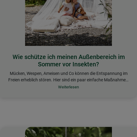
Wie schütze ich meinen Außenbereich im
Sommer vor Insekten?
Mücken, Wespen, Ameisen und Co können die Entspannung im
Freien erheblich stören. Hier sind ein paar einfache Maßnahmen,
um den eigenen Außenbereich wieder in vollen Zügen genießen
Speisen und Getränke abdecken und auf Sauberkeit achten,
zu können:
denn Insekten fühlen sich von Essensresten und süßen
Getränken angezogen
Duftbarrieren wie Lavendel oder Zitronengras nutzen, weil
deren ätherische Öle für viele Schädlinge wie Stechmücken
oder Ameisen abschreckend wirken
Fluginsektenfallen mit geeignetem Lockstoff
im
Außenbereich anbringen und regelmäßig entleeren oder