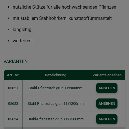
nützliche Stütze für alle hochwachsenden Pflanzen
mit stabilem Stahlrohrkern, kunststoffummantelt
langlebig
wetterfest
VARIANTEN
Art.-Nr.
Bezeichnung
Variante ansehen
05621
Stahl-Pflanzstab grün 11x900mm
ANSEHEN
05623
Stahl-Pflanzstab grün 11x1200mm
ANSEHEN
05624
Stahl-Pflanzstab grün 11x1500mm
ANSEHEN