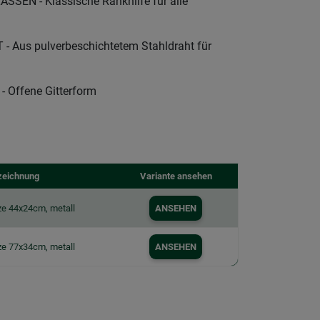
SEN - Klassische Rankhilfe für alle
Aus pulverbeschichtetem Stahldraht für
Offene Gitterform
zeichnung
Variante ansehen
e 44x24cm, metall
ANSEHEN
e 77x34cm, metall
ANSEHEN