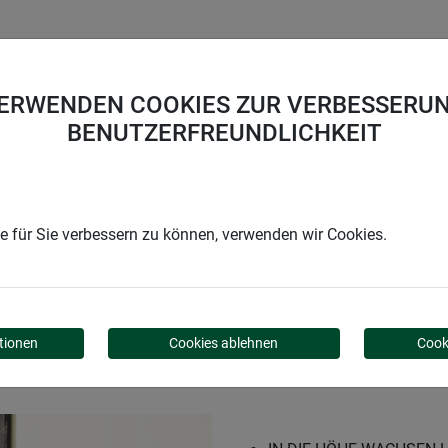
UNTERNEHMEN
KARRIERE
SUPPORT
VERWENDEN COOKIES ZUR VERBESSERUN
BENUTZERFREUNDLICHKEIT
enstütze Metall
 für Sie verbessern zu können, verwenden wir Cookies.
METALL
tionen
Cookies ablehnen
Cook