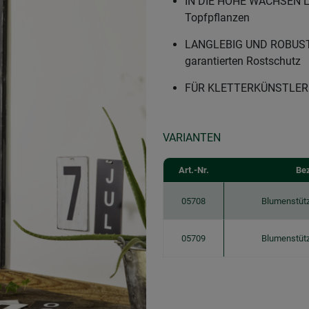
IN DIE HÖHE WACHSEN LAS
Topfpflanzen
LANGLEBIG UND ROBUST - 
garantierten Rostschutz
FÜR KLETTERKÜNSTLER - 
VARIANTEN
Art.-Nr.
Be
05708
Blumenstütz
05709
Blumenstütz