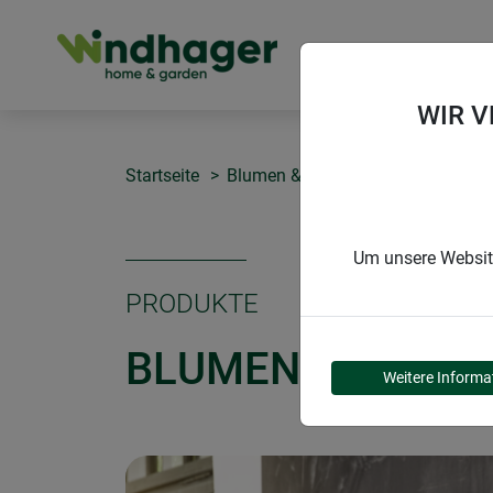
PRODUKTE
WIR 
Startseite
Blumen & Staudenstützen
Blum
Um unsere Website
PRODUKTE
BLUMENSTÜTZE 
Weitere Informa