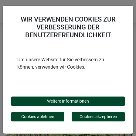
WIR VERWENDEN COOKIES ZUR
VERBESSERUNG DER
BENUTZERFREUNDLICHKEIT
Startseite
Blumen & Staudenstützen
Pflanzenring "Vario"
Um unsere Website für Sie verbessern zu
können, verwenden wir Cookies.
PRODUKTE
PFLANZENRING
Weitere Informationen
"VARIO"
Cookies ablehnen
Cookies akzeptieren