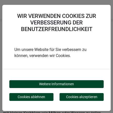
WIR VERWENDEN COOKIES ZUR
VERBESSERUNG DER
BENUTZERFREUNDLICHKEIT
Startseite
Produkte von Windhager Home & Garden
Schädlingsschutz
Milben & Wanzen
Um unsere Website für Sie verbessern zu
können, verwenden wir Cookies.
PRODUKTKATEGORIE
MILBEN & WANZEN
Weitere Informationen
Cookies ablehnen
Cookies akzeptieren
Schluss mit unliebsamen Untermietern! Das eigene Zuhause