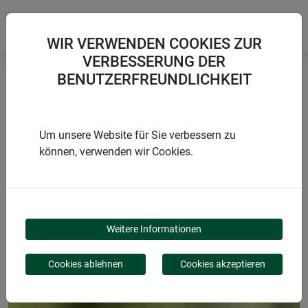
WIR VERWENDEN COOKIES ZUR
VERBESSERUNG DER
BENUTZERFREUNDLICHKEIT
Startseite
Pflanzstäbe
Pflanzstab für Dekoaufsatz
Um unsere Website für Sie verbessern zu
können, verwenden wir Cookies.
PRODUKTE
PFLANZSTAB FÜR
Weitere Informationen
DEKOAUFSATZ
Cookies ablehnen
Cookies akzeptieren