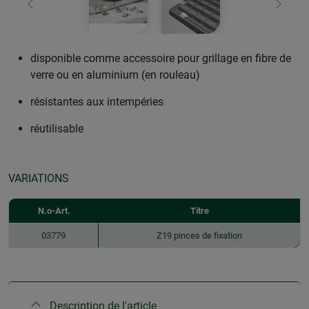
retour
Conti
disponible comme accessoire pour grillage en fibre de
verre ou en aluminium (en rouleau)
résistantes aux intempéries
réutilisable
VARIATIONS
N.o-Art.
Titre
03779
Z19 pinces de fixation
Description de l'article