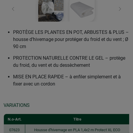
retour
Conti
PROTÈGE LES PLANTES EN POT, ARBUSTES & PLUS –
housse d’hivernage pour protéger du froid et du vent ; Ø
90 cm
PROTECTION NATURELLE CONTRE LE GEL – protège
du froid, du vent et du dessèchement
MISE EN PLACE RAPIDE – à enfiler simplement et à
fixer avec un cordon
VARIATIONS
N.o-Art.
Titre
07623
Housse d'hivernage en PLA 1,4x2 m Protect XL ECO