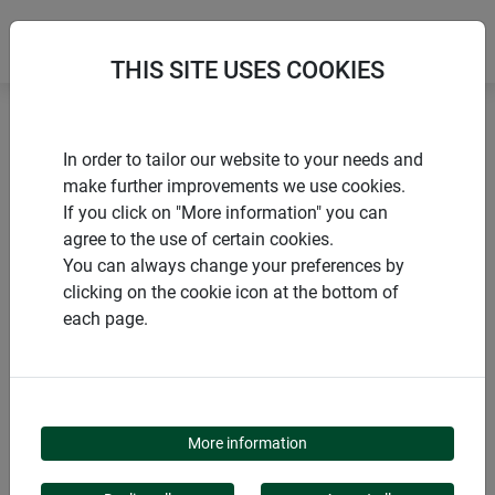
THIS SITE USES COOKIES
Accueil
Voiles et films durables
In order to tailor our website to your needs and
Housse d'hivernage PROTECT XL
make further improvements we use cookies.
If you click on "More information" you can
agree to the use of certain cookies.
You can always change your preferences by
clicking on the cookie icon at the bottom of
PRODUITS
each page.
HOUSSE D'HIVERNAGE
PROTECT XL
More information