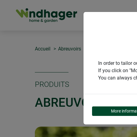
PRODUITS
Accueil
Abreuvoirs
Abreuvoir Badi
In order to tailo
If you click on "M
You can always ch
PRODUITS
ABREUVOIR BADI
More informa