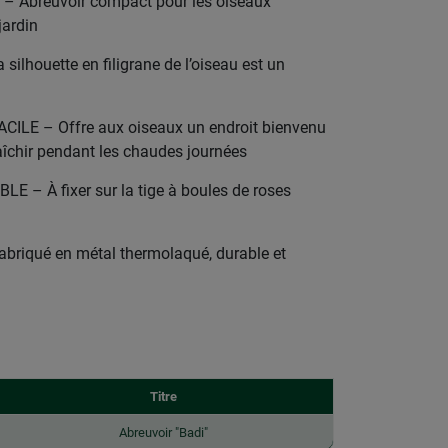
 Abreuvoir compact pour les oiseaux
jardin
ilhouette en filigrane de l’oiseau est un
LE – Offre aux oiseaux un endroit bienvenu
raîchir pendant les chaudes journées
– À fixer sur la tige à boules de roses
iqué en métal thermolaqué, durable et
Titre
Abreuvoir "Badi"