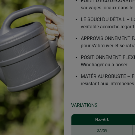
POINT D’EAU DÉCORATIF –
sauvages locaux dans le 
LE SOUCI DU DÉTAIL – La s
véritable accroche-regard
APPROVISIONNEMENT FACI
pour s’abreuver et se raf
POSITIONNEMENT FLEXIBLE 
Windhager ou à poser
MATÉRIAU ROBUSTE – Fabr
résistant aux intempéries
VARIATIONS
N.o-Art.
07739