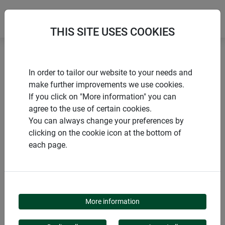
THIS SITE USES COOKIES
Accueil
Mangeoires à oiseaux
In order to tailor our website to your needs and
Mangeoire silo à oiseaux « Großvenediger »
make further improvements we use cookies.
If you click on "More information" you can
agree to the use of certain cookies.
You can always change your preferences by
clicking on the cookie icon at the bottom of
PRODUITS
each page.
MANGEOIRE SILO À
OISEAUX «
More information