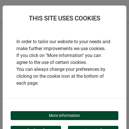
THIS SITE USES COOKIES
Accueil
Maisons d'oiseaux
In order to tailor our website to your needs and
Pieds pour station d'alimentation
make further improvements we use cookies.
If you click on "More information" you can
agree to the use of certain cookies.
You can always change your preferences by
clicking on the cookie icon at the bottom of
PRODUITS
each page.
PIEDS POUR STATION
D'ALIMENTATION
More information