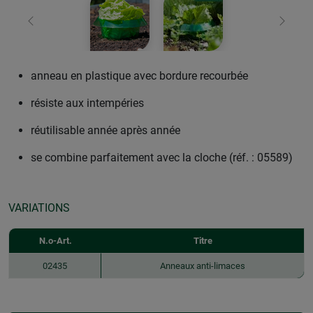
retour
Conti
anneau en plastique avec bordure recourbée
résiste aux intempéries
réutilisable année après année
se combine parfaitement avec la cloche (réf. : 05589)
VARIATIONS
N.o-Art.
Titre
02435
Anneaux anti-limaces