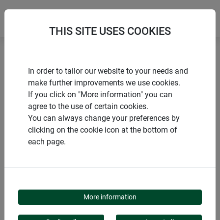
THIS SITE USES COOKIES
Accueil
Mangeoires à oiseaux
In order to tailor our website to your needs and
Silo à nourriture pour oiseaux avec toit en appentis XL
make further improvements we use cookies.
If you click on "More information" you can
agree to the use of certain cookies.
You can always change your preferences by
clicking on the cookie icon at the bottom of
PRODUITS
each page.
SILO À NOURRITURE
POUR OISEAUX AVEC
More information