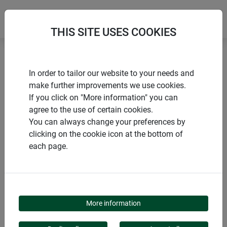
THIS SITE USES COOKIES
Accueil
Accessoires pour voile d'ombrage
In order to tailor our website to your needs and
Ressort de tension pour voile d'ombrage
make further improvements we use cookies.
If you click on "More information" you can
agree to the use of certain cookies.
You can always change your preferences by
clicking on the cookie icon at the bottom of
PRODUITS
each page.
RESSORT DE TENSION
POUR VOILE
More information