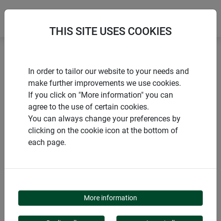
THIS SITE USES COOKIES
Accueil
Mangeoires à oiseaux
In order to tailor our website to your needs and
Mangeoire silo à oiseaux « Gaisberg »
make further improvements we use cookies.
If you click on "More information" you can
agree to the use of certain cookies.
You can always change your preferences by
clicking on the cookie icon at the bottom of
PRODUITS
each page.
MANGEOIRE SILO À
OISEAUX « GAISBERG »
More information