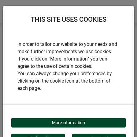
THIS SITE USES COOKIES
Accueil
Protection d’hivernage durable
In order to tailor our website to your needs and
Ruban décoratif en jute à bords renforcés
make further improvements we use cookies.
If you click on "More information" you can
agree to the use of certain cookies.
You can always change your preferences by
clicking on the cookie icon at the bottom of
PRODUITS
each page.
RUBAN DÉCORATIF EN
JUTE À BORDS
More information