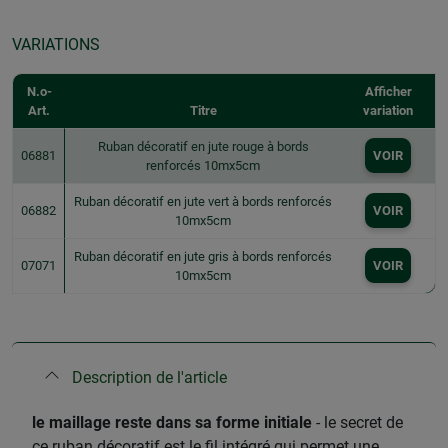
VARIATIONS
N.o-
Afficher
Art.
Titre
variation
Ruban décoratif en jute rouge à bords
06881
VOIR
renforcés 10mx5cm
Ruban décoratif en jute vert à bords renforcés
06882
VOIR
10mx5cm
Ruban décoratif en jute gris à bords renforcés
07071
VOIR
10mx5cm
Description de l'article
le maillage reste dans sa forme initiale
- le secret de
ce ruban décoratif est le fil intégré qui permet une