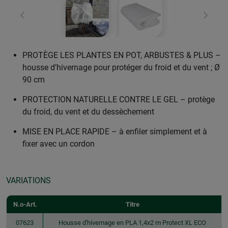
retour
Conti
PROTÈGE LES PLANTES EN POT, ARBUSTES & PLUS –
housse d’hivernage pour protéger du froid et du vent ; Ø
90 cm
PROTECTION NATURELLE CONTRE LE GEL – protège
du froid, du vent et du dessèchement
MISE EN PLACE RAPIDE – à enfiler simplement et à
fixer avec un cordon
VARIATIONS
N.o-Art.
Titre
07623
Housse d'hivernage en PLA 1,4x2 m Protect XL ECO