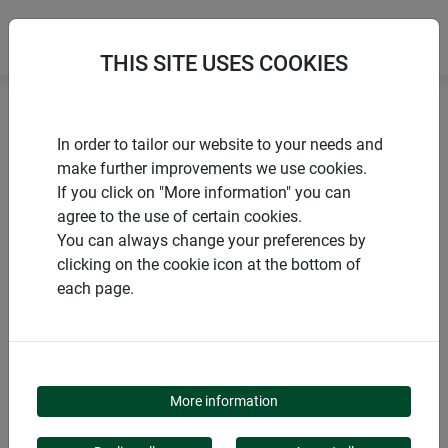
THIS SITE USES COOKIES
Accueil
Voiles et films durables
In order to tailor our website to your needs and
Housse d'hivernage PROTECT XL
make further improvements we use cookies.
If you click on "More information" you can
agree to the use of certain cookies.
You can always change your preferences by
clicking on the cookie icon at the bottom of
PRODUITS
each page.
HOUSSE D'HIVERNAGE
PROTECT XL
More information