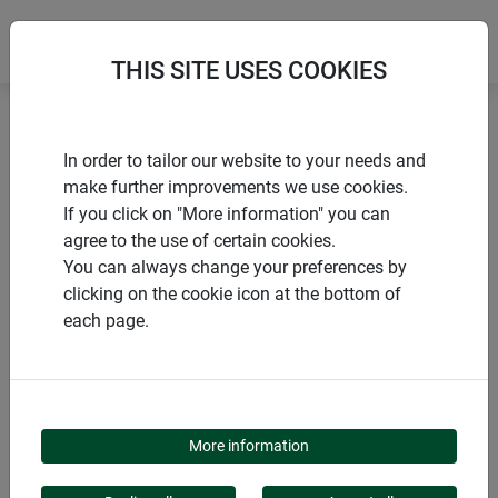
THIS SITE USES COOKIES
Accueil
Accessoires de montage
In order to tailor our website to your needs and
Z1 Brosse de calfeutrage
make further improvements we use cookies.
If you click on "More information" you can
agree to the use of certain cookies.
You can always change your preferences by
clicking on the cookie icon at the bottom of
PRODUITS
each page.
Z1 BROSSE DE
CALFEUTRAGE
More information