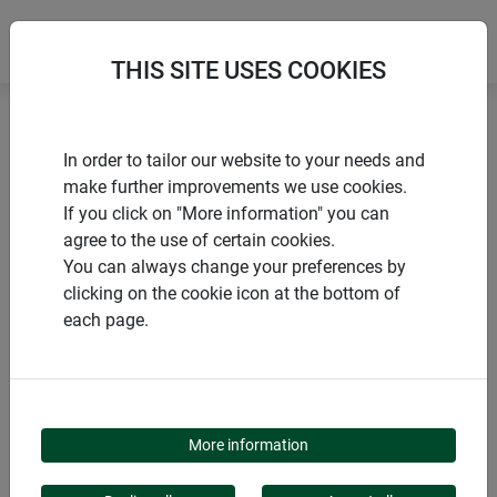
THIS SITE USES COOKIES
Accueil
Produits de Windhager Home & Garden
In order to tailor our website to your needs and
Moustiquaire
Fenêtres
Fenêtres de toit
make further improvements we use cookies.
If you click on "More information" you can
agree to the use of certain cookies.
You can always change your preferences by
clicking on the cookie icon at the bottom of
CATÉGORIE DE PRODUITS
each page.
FENÊTRES DE TOIT
More information
Vivez en toute quiétude grâce à nos moustiquaires pour