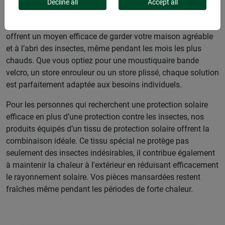
fenêtres de toit, qui laissent entrer l'air frais tout en
Decline all
Accept all
empêchant les insectes gênants de pénétrer à l’intérieur. Nos
produits spécialement conçus pour les fenêtres de toit
offrent un moyen efficace de garder votre maison agréable
et à l’abri des insectes, même pendant les mois les plus
chauds. Que vous optiez pour une moustiquaire bande
velcro, un store enrouleur ou un store plissé, chaque solution
est parfaitement adaptée aux besoins individuels.
Pour les personnes qui recherchent une protection solaire
efficace en plus d’une protection contre les insectes, nos
produits équipés d’un tissu de protection solaire offrent la
combinaison idéale. Ce tissu spécial ne protège pas
seulement des insectes indésirables, il contribue également
à maintenir la chaleur à l'extérieur en réduisant efficacement
le rayonnement solaire. Vos pièces mansardées restent
fraîches même pendant les périodes de forte chaleur.