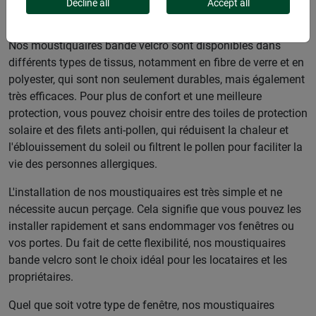
simple et économique pour profiter de l'air frais sans laisser
Decline all
Accept all
entrer les insectes indésirables.
Nos moustiquaires bande velcro sont disponibles dans
différents types de tissus, notamment en fibre de verre et en
polyester, qui sont non seulement durables, mais également
très efficaces. Pour plus de confort et une meilleure
protection, vous pouvez choisir entre des toiles de protection
solaire et des filets anti-pollen, qui réduisent la chaleur et
l'éblouissement du soleil ou filtrent le pollen pour faciliter la
vie des personnes allergiques.
L'installation de nos moustiquaires est très simple et ne
nécessite aucun perçage. Cela signifie que vous pouvez les
installer rapidement et sans endommager vos fenêtres ou
vos portes. Du fait de cette flexibilité, nos moustiquaires
bande velcro sont le choix idéal pour les locataires et les
propriétaires.
Quel que soit votre type de fenêtre, nos moustiquaires