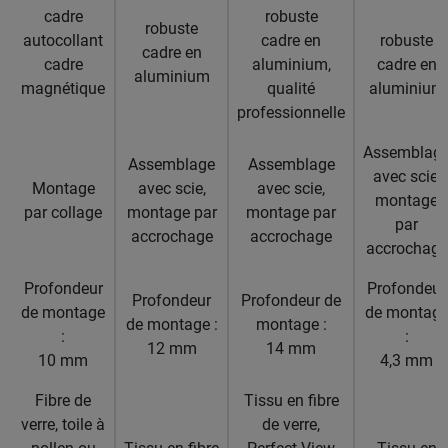
cadre
robuste
robuste
autocollant
cadre en
robuste
cadre en
cadre
aluminium,
cadre en
aluminium
magnétique
qualité
aluminium
professionnelle
Assemblag
Assemblage
Assemblage
avec scie,
Montage
avec scie,
avec scie,
montage
par collage
montage par
montage par
par
accrochage
accrochage
accrochage
Profondeur
Profondeur
Profondeur
Profondeur de
de montage
de montag
de montage :
montage :
:
:
12 mm
14 mm
10 mm
4,3 mm
Fibre de
Tissu en fibre
verre, toile à
de verre,