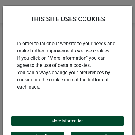
THIS SITE USES COOKIES
Accueil
Produits de Windhager Home & Garden
In order to tailor our website to your needs and
Moustiquaire
Fenêtres
Moustiquaires
make further improvements we use cookies.
If you click on "More information" you can
agree to the use of certain cookies.
You can always change your preferences by
clicking on the cookie icon at the bottom of
CATÉGORIE DE PRODUITS
each page.
MOUSTIQUAIRES
More information
Ces moustiquaires innovantes sont une solution rapide,