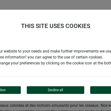
ENTREPRISE
SUPPORT
THIS SITE USES COOKIES
den
Jardins
Oiseaux & auxiliaires
Windhager Enfants
r our website to your needs and make further improvements we us
ore information" you can agree to the use of certain cookies.
ange your preferences by clicking on the cookie icon at the bo
ANTS
tion
Decline all
eaux colorées et des nichoirs amusants pour les oiseaux. Nos k