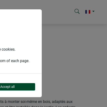
e cookies.
ttom of each page.
Accept all
its à monter soi-même en bois, adaptés aux