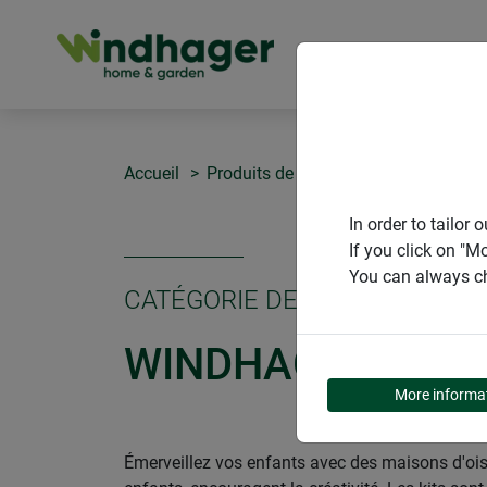
PRODUITS
Accueil
Produits de Windhager Home & Gar
In order to tailo
If you click on "M
You can always ch
CATÉGORIE DE PRODUITS
WINDHAGER ENF
More informa
Émerveillez vos enfants avec des maisons d'ois