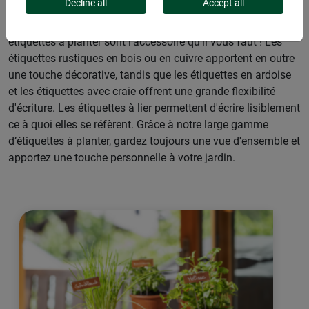
Decline all
Accept all
Vous souhaitez mettre de l’ordre dans votre jardin ? Nos
étiquettes à planter sont l’accessoire qu’il vous faut ! Les
étiquettes rustiques en bois ou en cuivre apportent en outre
une touche décorative, tandis que les étiquettes en ardoise
et les étiquettes avec craie offrent une grande flexibilité
d'écriture. Les étiquettes à lier permettent d'écrire lisiblement
ce à quoi elles se réfèrent. Grâce à notre large gamme
d’étiquettes à planter, gardez toujours une vue d'ensemble et
apportez une touche personnelle à votre jardin.