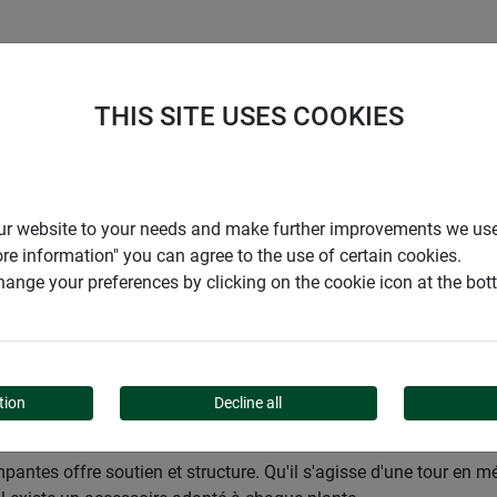
ENTREPRISE
SUPPORT
THIS SITE USES COOKIES
den
Jardins
Décoration
Tuteurs
Obélisques &amp; arc
r our website to your needs and make further improvements we us
ore information" you can agree to the use of certain cookies.
ange your preferences by clicking on the cookie icon at the bo
P; ARCHES DE JARDIN
tion
Decline all
antes offre soutien et structure. Qu'il s'agisse d'une tour en méta