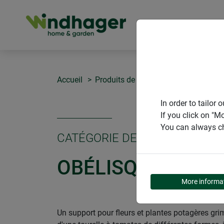
PRODUITS
Accueil
Produits de Windhager Home & Gar
In order to tailo
If you click on "M
You can always ch
CATÉGORIE DE PRODUITS
OBÉLISQUES &AM
More informa
Un support pour fleurs et plantes potagères grimp