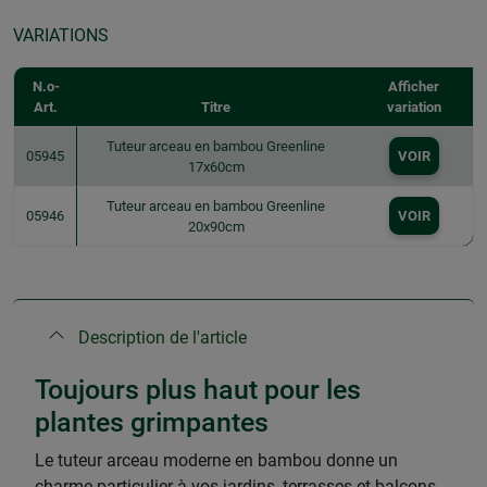
VARIATIONS
N.o-
Afficher
Art.
Titre
variation
Tuteur arceau en bambou Greenline
05945
VOIR
17x60cm
Tuteur arceau en bambou Greenline
05946
VOIR
20x90cm
Description de l'article
Toujours plus haut pour les
plantes grimpantes
Le tuteur arceau moderne en bambou donne un
charme particulier à vos jardins, terrasses et balcons.