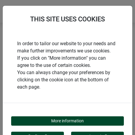
THIS SITE USES COOKIES
Accueil
Oiseaux & pigeons
In order to tailor our website to your needs and
Anti-collision oiseaux EASY STICKER
make further improvements we use cookies.
If you click on "More information" you can
agree to the use of certain cookies.
You can always change your preferences by
clicking on the cookie icon at the bottom of
PRODUITS
each page.
ANTI-COLLISION
OISEAUX EASY
More information